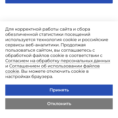
Для корректной работы сайта и сбора
обезличенной статистики посещений
используется технология cookie и российские
сервисы веб-аналитики. Продолжая
пользоваться сайтом, вы соглашаетесь с
Лицензия Л041-01146-34/00343035
обработкой файлов cookie в соответствии с
Использование Cookie
Политика конфиденциальности
Согласием на обработку персональных данных
и
Соглашением об использовании файлов
Информация и цены, представленные на сайте, являются
cookie
. Вы можете отключить cookie в
справочными и не являются публичной офертой.
настройках браузера.
Лекарственные средства, медицинские услуги, в том числе
методы лечения, медицинская техника имеют
противопоказания к их применению и использованию.
Принять
Существует необходимость ознакомления с инструкцией по их
применению и получения консультации специалистов.
Отклонить
Медицинский центр Эксперт
Сделано в «1703 Веб»