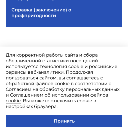
Справка (заключение) о
профпригодности
Для корректной работы сайта и сбора
обезличенной статистики посещений
используется технология cookie и российские
сервисы веб-аналитики. Продолжая
пользоваться сайтом, вы соглашаетесь с
Лицензия Л041-01146-34/00343035
обработкой файлов cookie в соответствии с
Использование Cookie
Политика конфиденциальности
Согласием на обработку персональных данных
и
Соглашением об использовании файлов
Информация и цены, представленные на сайте, являются
cookie
. Вы можете отключить cookie в
справочными и не являются публичной офертой.
настройках браузера.
Лекарственные средства, медицинские услуги, в том числе
методы лечения, медицинская техника имеют
противопоказания к их применению и использованию.
Принять
Существует необходимость ознакомления с инструкцией по их
применению и получения консультации специалистов.